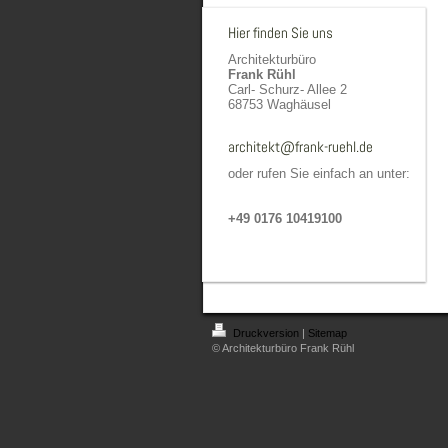
Hier finden Sie uns
Architekturbüro
Frank Rühl
Carl- Schurz- Allee 2
68753 Waghäusel
architekt@frank-ruehl.de
oder rufen Sie einfach an unter:
+49 0176 10419100
Druckversion
|
Sitemap
© Architekturbüro Frank Rühl